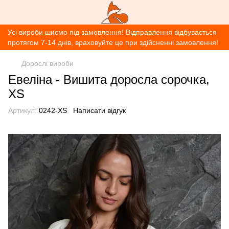
Усі вироби шиємо під замовлення! Відправлення відбувається
протягом 7-14 днів, враховуйте це при здійсненні замовлення!
Дорослі вироби
Евеліна - Вишита доросла сорочка,
XS
Артикул:
0242-XS
Написати відгук