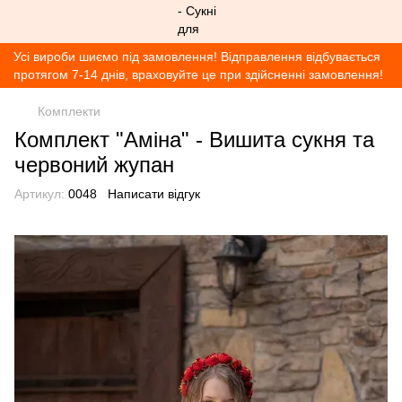
Усі вироби шиємо під замовлення! Відправлення відбувається
протягом 7-14 днів, враховуйте це при здійсненні замовлення!
Комплекти
Комплект "Аміна" - Вишита сукня та
червоний жупан
Артикул:
0048
Написати відгук