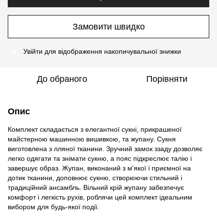
Замовити швидко
Увійти
для відображення накопичувальної знижки
%
До обраного
Порівняти
Опис
Комплект складається з елегантної сукні, прикрашеної
майстерною машинною вишивкою, та жупану. Сукня
виготовлена з лляної тканини. Зручний замок ззаду дозволяє
легко одягати та знімати сукню, а пояс підкреслює талію і
завершує образ. Жупан, виконаний з м'якої і приємної на
дотик тканини, доповнює сукню, створюючи стильний і
традиційний ансамбль. Вільний крій жупану забезпечує
комфорт і легкість рухів, роблячи цей комплект ідеальним
вибором для будь-якої події.