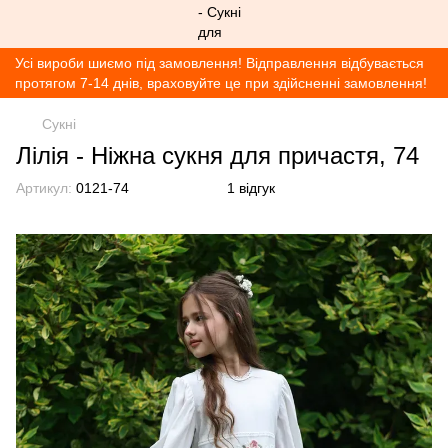
Усі вироби шиємо під замовлення! Відправлення відбувається
протягом 7-14 днів, враховуйте це при здійсненні замовлення!
Сукні
Лілія - Ніжна сукня для причастя, 74
Артикул:
0121-74
1 відгук