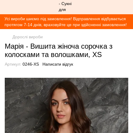
Усі вироби шиємо під замовлення! Відправлення відбувається
протягом 7-14 днів, враховуйте це при здійсненні замовлення!
Дорослі вироби
Марія - Вишита жіноча сорочка з
колосками та волошками, XS
Артикул:
0246-XS
Написати відгук