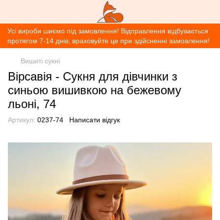
Усі вироби шиємо під замовлення! Відправлення відбувається
протягом 7-14 днів, враховуйте це при здійсненні замовлення!
Вишиті сукні
Вірсавія - Сукня для дівчинки з
синьою вишивкою на бежевому
льоні, 74
Артикул:
0237-74
Написати відгук