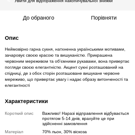
Увійти
для відображення накопичувальної знижки
%
До обраного
Порівняти
Опис
Неймовірно гарна сукня, натхненна українськими мотивами,
зачаровує своєю красою та вишуканістю. Прикрашена
червоним мереживом та об'ємними рукавами, вона привертає
погляди своєю елегантністю. Акцент сукні розташований на
спідниці, де з обох сторін розташоване вишукане червоне
мереживо, що привертає увагу і надає образу витонченості та
елегантності
Характеристики
Короткий опис
Важливо! Наразі відправлення відбувається
протягом 5-14 днів, врахуйте це при
здійсненні замовлення
Матеріал
70% льон, 30% віскоза