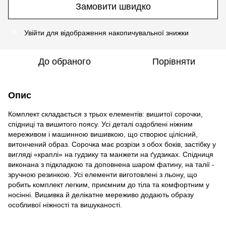
Замовити швидко
Увійти
для відображення накопичувальної знижки
%
До обраного
Порівняти
Опис
Комплект складається з трьох елементів: вишитої сорочки,
спідниці та вишитого поясу. Усі деталі оздоблені ніжним
мереживом і машинною вишивкою, що створює цілісний,
витончений образ. Сорочка має розрізи з обох боків, застібку у
вигляді «краплі» на гудзику та манжети на ґудзиках. Спідниця
виконана з підкладкою та доповнена шаром фатину, на талії -
зручною резинкою. Усі елементи виготовлені з льону, що
робить комплект легким, приємним до тіла та комфортним у
носінні. Вишивка й делікатне мереживо додають образу
особливої ніжності та вишуканості.