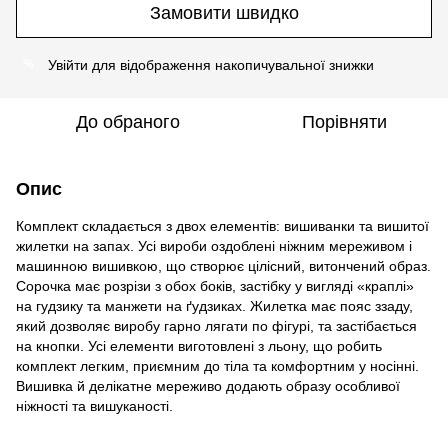
Замовити швидко
Увійти
для відображення накопичувальної знижки
%
До обраного
Порівняти
Опис
Комплект складається з двох елементів: вишиванки та вишитої
жилетки на запах. Усі вироби оздоблені ніжним мереживом і
машинною вишивкою, що створює цілісний, витончений образ.
Сорочка має розрізи з обох боків, застібку у вигляді «краплі»
на гудзику та манжети на ґудзиках. Жилетка має пояс ззаду,
який дозволяє виробу гарно лягати по фігурі, та застібається
на кнопки. Усі елементи виготовлені з льону, що робить
комплект легким, приємним до тіла та комфортним у носінні.
Вишивка й делікатне мереживо додають образу особливої
ніжності та вишуканості.