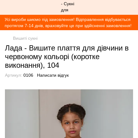
Усі вироби шиємо під замовлення! Відправлення відбувається
протягом 7-14 днів, враховуйте це при здійсненні замовлення!
Вишиті сукні
Лада - Вишите плаття для дівчини в
червоному кольорі (коротке
виконання), 104
Артикул:
0106
Написати відгук