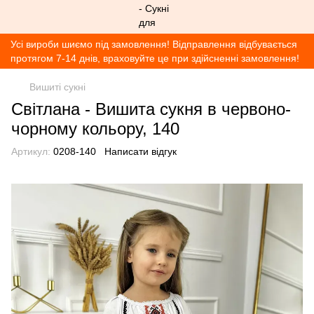
Усі вироби шиємо під замовлення! Відправлення відбувається
протягом 7-14 днів, враховуйте це при здійсненні замовлення!
Вишиті сукні
Світлана - Вишита сукня в червоно-
чорному кольору, 140
Артикул:
0208-140
Написати відгук